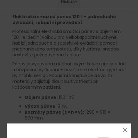
Diskuze
Elektrická smažící pánev 120 L – jednoduché
ovládání, robustní provedení
Profesionální elektrická smažící pánev s objemem
120 l je ideální volbou pro velkokapacitní kuchyně.
Nabízí jednoduché a spolehlivé ovládání pomocí
mechanického termostatu, díky kterému snadno
nastavíte požadovanou teplotu.
Pánev je vybavena mechanickým kolem pro snadné
a bezpečné vyklápění – bez složité elektroniky, která
by mohla selhat. Robustní konstrukce a kvalitní
materiály zajišťují dlouhou životnost i při
každodenním zatížení.
Objem pánve:
120 litrů
Výkon pánve
18 kw
Rozměry pánve (š × h × v):
1290 × 916 ×
870 mm
Rozměry vnitřní komory:
720 × 560 ×
290 mm