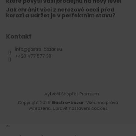
které povýší vaši prodejnu na nový level
Jak chránit věci z nerezové oceli před
korozí a udržet je v perfektním stavu?
Kontakt
info
@
gastro-bazar.eu
+420 477 577 381
Vytvořil Shoptet Premium
Copyright 2026
Gastro-bazar
. Všechna práva
vyhrazena.
Upravit nastavení cookies
×