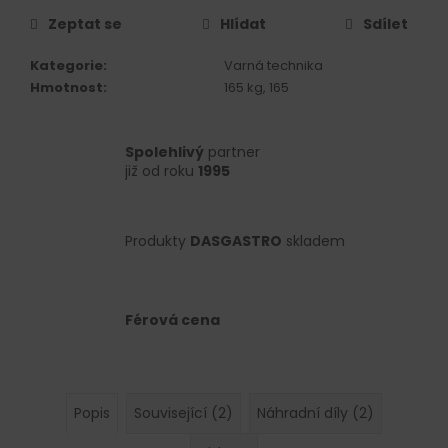
č
u
Zeptat se
Hlídat
Sdílet
j
e
Kategorie
:
Varná technika
m
Hmotnost
:
165 kg, 165
e
Spolehlivý
partner
již od roku
1995
Produkty
DASGASTRO
skladem
Férová cena
Popis
Související (2)
Náhradní díly (2)