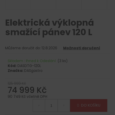
R
a
j
M
í
Elektrická výklopná
A
t
smažící pánev 120 L
?
Můžeme doručit do:
12.8.2026
Možnosti doručení
HLEDAT
Skladem : Ihned k Odeslání
(3 ks)
Kód:
DASDTG-120L
Značka:
DASgastro
D
125 999 Kč
o
74 999 Kč
p
90 749 Kč včetně DPH
o
Měrná
r
DO KOŠÍKU
cena:
u