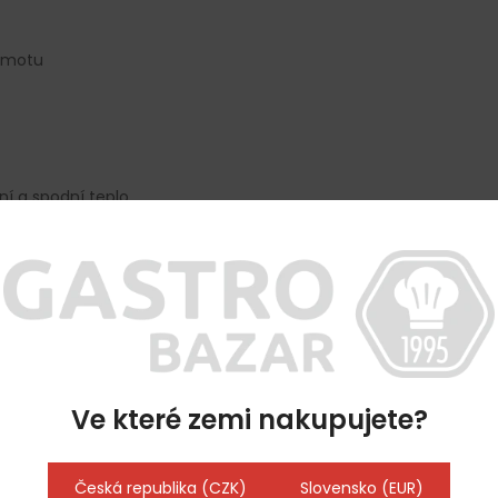
šamotu
í a spodní teplo
Ve které zemi nakupujete?
Česká republika (CZK)
Slovensko (EUR)