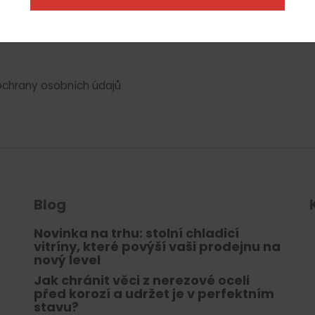
chrany osobních údajů
Blog
Novinka na trhu: stolní chladicí
vitríny, které povýší vaši prodejnu na
nový level
Jak chránit věci z nerezové oceli
před korozí a udržet je v perfektním
stavu?