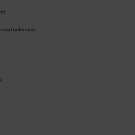
ním.
iv na funkčnost.
i