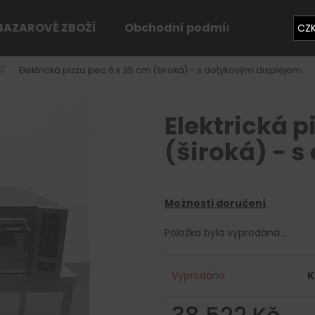
BAZAROVÉ ZBOŽÍ
Obchodní podmínky
Konta
CZ
Elektrická pizza pec 6 x 35 cm (široká) - s dotykovým displejem
Co potřebujete najít?
Elektrická p
HLEDAT
(široká) - 
Doporučujeme
Možnosti doručení
Položka byla vyprodána…
Vyprodáno
K