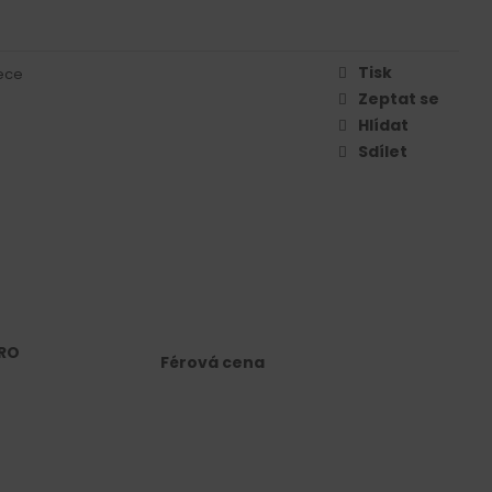
Tisk
ece
Zeptat se
Hlídat
Sdílet
RO
Férová cena