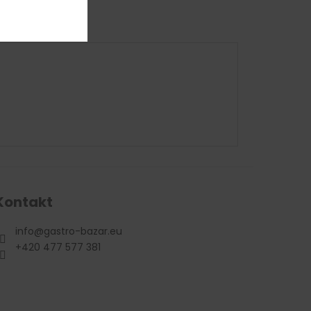
Kontakt
info
@
gastro-bazar.eu
+420 477 577 381