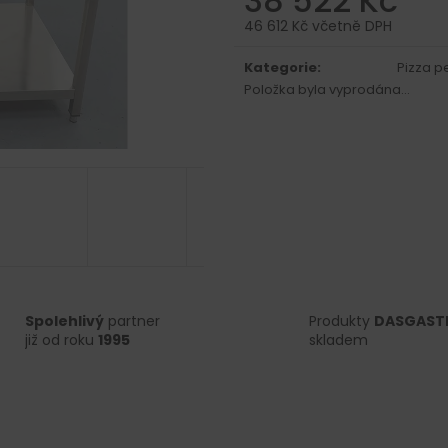
38 522 Kč
46 612 Kč včetně DPH
Měrná
cena:
Kategorie
:
Pizza p
Položka byla vyprodána…
Spolehlivý
partner
Produkty
DASGAST
již od roku
1995
skladem