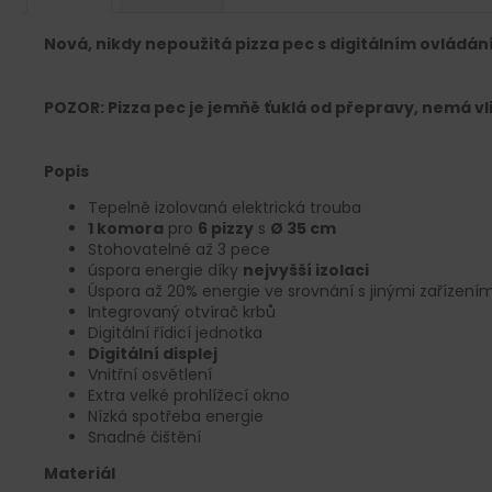
Nová, nikdy nepoužitá pizza pec s digitálním ovládá
POZOR: Pizza pec je jemňě ťuklá od přepravy, nemá vl
Popis
Tepelně izolovaná elektrická trouba
1 komora
pro
6 pizzy
s
Ø 35 cm
Stohovatelné až 3 pece
úspora energie díky
nejvyšší izolaci
Úspora až 20% energie ve srovnání s jinými zařízením
Integrovaný otvírač krbů
Digitální řídicí jednotka
Digitální displej
Vnitřní osvětlení
Extra velké prohlížecí okno
Nízká spotřeba energie
Snadné čištění
Materiál