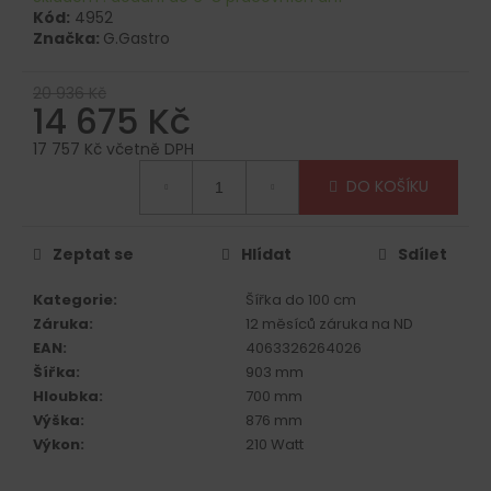
č
Kód:
4952
u
Značka:
G.Gastro
j
e
20 936 Kč
m
14 675 Kč
e
17 757 Kč včetně DPH
Měrná
DO KOŠÍKU
cena:
Zeptat se
Hlídat
Sdílet
Kategorie
:
Šířka do 100 cm
Záruka
:
12 měsíců záruka na ND
EAN
:
4063326264026
Šířka
:
903 mm
Hloubka
:
700 mm
Výška
:
876 mm
Výkon
:
210 Watt