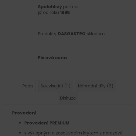
Spolehlivý
partner
již od roku
1995
Produkty
DASGASTRO
skladem
Férová cena
Popis
Související (11)
Náhradní díly (3)
Diskuze
Provedení
Provedení PREMIUM
s výklopným a zasouvacím krytem z nerezové