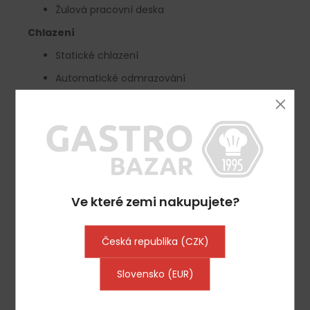
Žulová pracovní deska
Chlazení
Statické chlazení
Automatické odmrazování
Chladivo:
R600a
, bez freonů
Teplotní rozsah:
2 °C do 8 °C
Chladicí nástavec
s krytem z nerezové oceli
Chladicí přihrádky
Ve které zemi nakupujete?
1 chladicí prostor s 2 dveřmi
Rozměr přihrádky:
GN 1/1
Česká republika (CZK)
Vnitřní vybavení
Slovensko (EUR)
Dvoukomorové těsnění
Interiér z nerezové oceli AISI 304