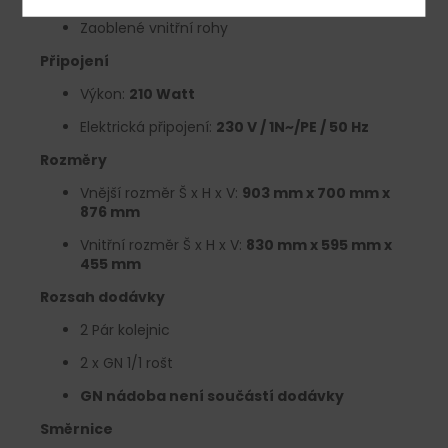
Zaoblené vnitřní rohy
Připojení
Výkon:
210 Watt
Elektrická připojení:
230 V / 1N~/PE / 50 Hz
Rozměry
Vnější rozměr Š x H x V:
903 mm x 700 mm x
876 mm
Vnitřní rozměr Š x H x V:
830 mm x 595 mm x
455 mm
Rozsah dodávky
2 Pár kolejnic
2 x GN 1/1 rošt
GN nádoba není součástí dodávky
Směrnice