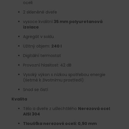
oceli
2 skleněné dveře
vysoce kvalitní
35 mm polyuretanová
izolace
Agregát v soklu
Užitný objem:
240 l
Digitální termostat
Provozní hlasitost: 42 dB
Vysoký výkon s nízkou spotřebou energie
(šetrné k životnímu prostředí)
Snad se čistí
Kvalita
Tělo a dveře z ušlechtilého
Nerezová ocel
AISI 304
Tloušťka nerezové oceli: 0,90 mm