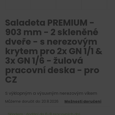
a
j
í
Saladeta PREMIUM -
t
903 mm - 2 skleněné
?
dveře - s nerezovým
krytem pro 2x GN 1/1 &
3x GN 1/6 - žulová
HLEDAT
pracovní deska - pro
CZ
D
o
p
S výklopným a výsuvným nerezovým víkem
o
Můžeme doručit do:
20.8.2026
Možnosti doručení
r
u
Skladem : dodání do 6-8 pracovních dní