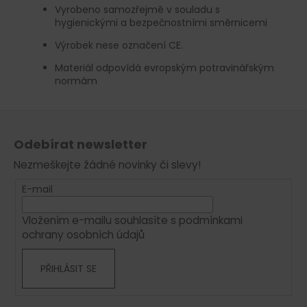
Vyrobeno samozřejmě v souladu s
hygienickými a bezpečnostními směrnicemi
Výrobek nese označení CE.
Materiál odpovídá evropským potravinářským
normám
Z
á
Odebírat newsletter
p
Nezmeškejte žádné novinky či slevy!
a
t
E-mail
í
Vložením e-mailu souhlasíte s
podmínkami
ochrany osobních údajů
PŘIHLÁSIT SE