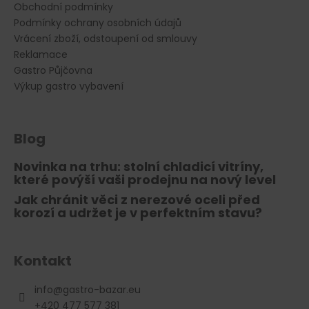
Obchodní podmínky
Podmínky ochrany osobních údajů
Vrácení zboží, odstoupení od smlouvy
Reklamace
Gastro Půjčovna
Výkup gastro vybavení
Blog
Novinka na trhu: stolní chladicí vitríny,
které povýší vaši prodejnu na nový level
Jak chránit věci z nerezové oceli před
korozí a udržet je v perfektním stavu?
Kontakt
info
@
gastro-bazar.eu
+420 477 577 381