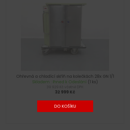
č
u
j
e
m
e
Ohřevná a chladící skříň na kolečkách 28x GN 1/1
Skladem : Ihned k Odeslání
(1 ks)
39 929 Kč včetně DPH
32 999 Kč
DO KOŠÍKU