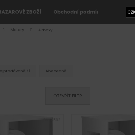
BAZAROVÉ ZBOŽÍ
Obchodní podmínky
Konta
CZ
Motory
Airboxy
Co potřebujete najít?
HLEDAT
ejprodávanější
Abecedně
Doporučujeme
OTEVŘÍT FILTR
Kód:
4562