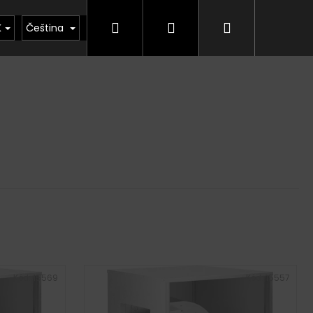
Hledat
Přihlášení
Nákupní
kty
Půjčovna
Vrácení zboží, odstoupení od
K
Čeština
košík
Kód:
15569
Kód:
15557