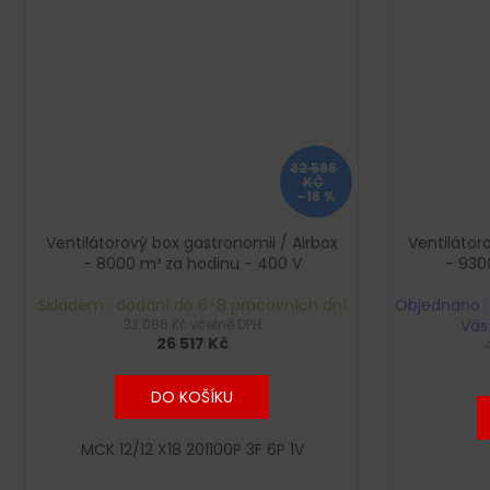
32 586
KČ
–18 %
Ventilátorový box gastronomii / Airbox
Ventilátor
- 8000 m³ za hodinu - 400 V
- 930
Skladem : dodání do 6-8 pracovních dní
Objednáno :
32 086 Kč včetně DPH
Vás
26 517 Kč
DO KOŠÍKU
MCK 12/12 X18 201100P 3F 6P 1V