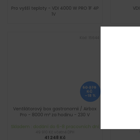
Pro vyšší teploty - VDI 4000 W PRO 1F 4P
VDI
1V
Kód:
15644
50 379
KČ
–18 %
Ventilátorový box gastronomii / Airbox
Ventilátor
Pro - 8000 m³ za hodinu - 230 V
Pro - 8
Skladem : dodání do 6-8 pracovních dní
Skladem : d
49 910 Kč včetně DPH
41 248 Kč