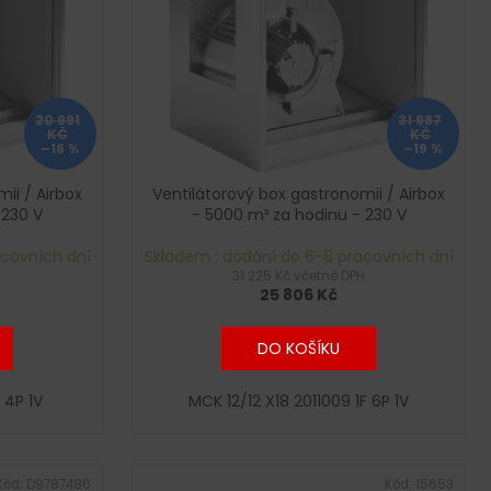
20 991
31 987
KČ
KČ
–16 %
–19 %
ii / Airbox
Ventilátorový box gastronomii / Airbox
 230 V
- 5000 m³ za hodinu - 230 V
acovních dní
Skladem : dodání do 6-8 pracovních dní
H
31 225 Kč včetně DPH
25 806 Kč
DO KOŠÍKU
 4P 1V
MCK 12/12 X18 2011009 1F 6P 1V
Kód:
D9787486
Kód:
15653