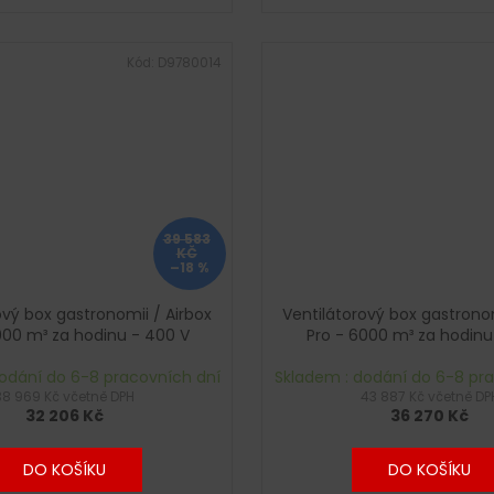
Kód:
D9780014
39 583
KČ
–18 %
ový box gastronomii / Airbox
Ventilátorový box gastronom
000 m³ za hodinu - 400 V
Pro - 6000 m³ za hodinu
odání do 6-8 pracovních dní
Skladem : dodání do 6-8 pr
38 969 Kč včetně DPH
43 887 Kč včetně DP
32 206 Kč
36 270 Kč
DO KOŠÍKU
DO KOŠÍKU