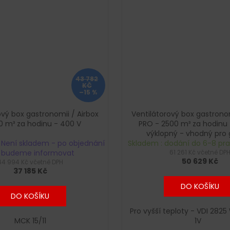
43 782
KČ
–15 %
ový box gastronomii / Airbox
Ventilátorový box gastronom
0 m³ za hodinu - 400 V
PRO - 2500 m³ za hodinu 
výklopný - vhodný pro g
 Není skladem - po objednání
Skladem : dodání do 6-8 pr
dřevěné uhlí
 budeme informovat
61 261 Kč včetně DP
50 629 Kč
44 994 Kč včetně DPH
37 185 Kč
DO KOŠÍKU
DO KOŠÍKU
Pro vyšší teploty - VDI 2825
MCK 15/11
1V