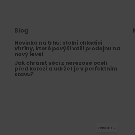
v
ý
p
i
s
Blog
u
Novinka na trhu: stolní chladicí
vitríny, které povýší vaši prodejnu na
nový level
Jak chránit věci z nerezové oceli
před korozí a udržet je v perfektním
stavu?
essox.cz