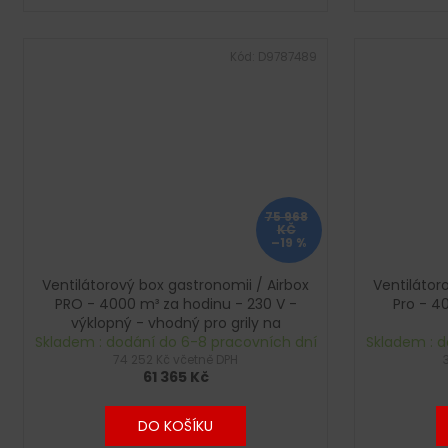
Kód:
D9787489
75 968
KČ
–19 %
Ventilátorový box gastronomii / Airbox
Ventilátor
PRO - 4000 m³ za hodinu - 230 V -
Pro - 4
výklopný - vhodný pro grily na
Skladem : dodání do 6-8 pracovních dní
dřevěné uhlí
Skladem : d
74 252 Kč včetně DPH
61 365 Kč
DO KOŠÍKU