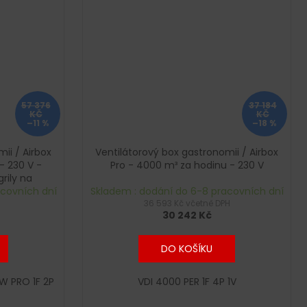
57 376
37 184
KČ
KČ
–11 %
–18 %
ii / Airbox
Ventilátorový box gastronomii / Airbox
- 230 V -
Pro - 4000 m³ za hodinu - 230 V
rily na
acovních dní
Skladem : dodání do 6-8 pracovních dní
H
36 593 Kč včetně DPH
30 242 Kč
DO KOŠÍKU
 W PRO 1F 2P
VDI 4000 PER 1F 4P 1V