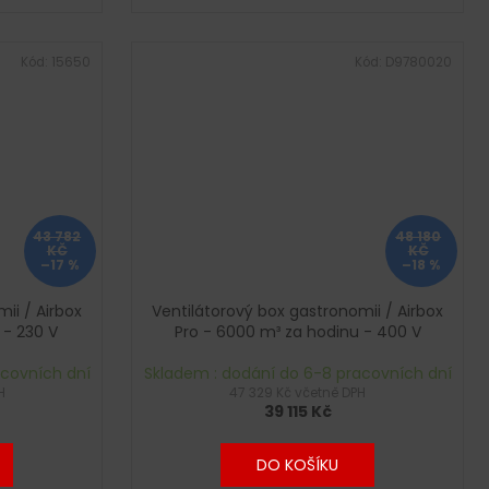
Kód:
15650
Kód:
D9780020
43 782
48 180
KČ
KČ
–17 %
–18 %
ii / Airbox
Ventilátorový box gastronomii / Airbox
 - 230 V
Pro - 6000 m³ za hodinu - 400 V
acovních dní
Skladem : dodání do 6-8 pracovních dní
H
47 329 Kč včetně DPH
39 115 Kč
DO KOŠÍKU