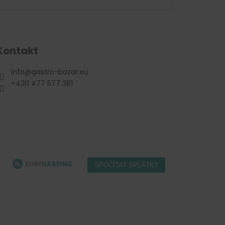
Kontakt
info
@
gastro-bazar.eu
+420 477 577 381