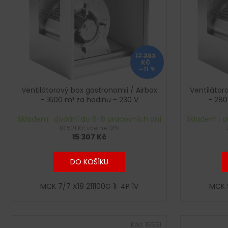
i
u
s
k
p
t
r
ů
o
17 393
KČ
d
–11 %
u
Ventilátorový box gastronomii / Airbox
Ventilátor
k
- 1600 m³ za hodinu - 230 V
- 280
t
Skladem : dodání do 6-8 pracovních dní
Skladem : d
ů
18 521 Kč včetně DPH
15 307 Kč
DO KOŠÍKU
MCK 7/7 X18 211100G 1F 4P 1V
MCK 9
Kód:
15551