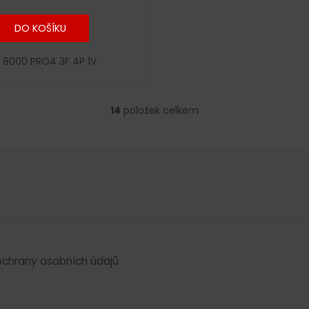
DO KOŠÍKU
 8000 PRO4 3F 4P 1V
14
položek celkem
O
v
l
á
d
a
c
í
p
r
chrany osobních údajů
v
k
y