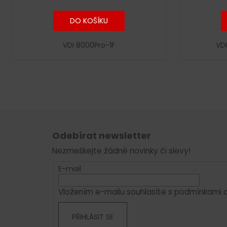
DO KOŠÍKU
VDI 8000Pro-1F
VDI
Z
á
Odebírat newsletter
p
Nezmeškejte žádné novinky či slevy!
a
t
E-mail
í
Vložením e-mailu souhlasíte s
podmínkami o
PŘIHLÁSIT SE