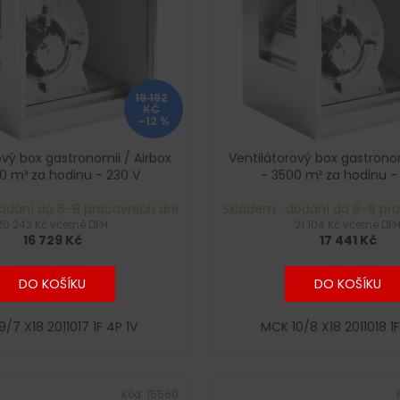
19 192
KČ
–12 %
ový box gastronomii / Airbox
Ventilátorový box gastronom
0 m³ za hodinu - 230 V
- 3500 m³ za hodinu -
odání do 6-8 pracovních dní
Skladem : dodání do 6-8 pr
20 242 Kč včetně DPH
21 104 Kč včetně DP
16 729 Kč
17 441 Kč
DO KOŠÍKU
DO KOŠÍKU
/7 X18 2011017 1F 4P 1V
MCK 10/8 X18 2011018 1F
Kód:
15560