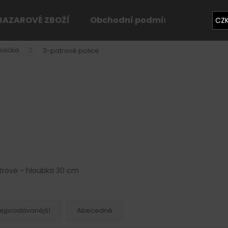
BAZAROVÉ ZBOŽÍ
Obchodní podmínky
Konta
CZ
olička
3-patrové police
Co potřebujete najít?
HLEDAT
Doporučujeme
trové - hloubka 30 cm
ejprodávanější
Abecedně