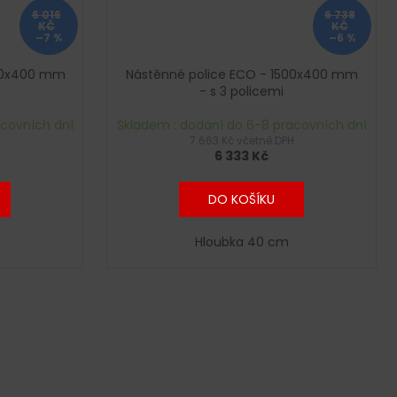
6 016
6 738
KČ
KČ
–7 %
–6 %
400x400 mm
Nástěnné police ECO - 1500x400 mm
- s 3 policemi
acovních dní
Skladem : dodání do 6-8 pracovních dní
7 663 Kč včetně DPH
6 333 Kč
DO KOŠÍKU
Hloubka 40 cm