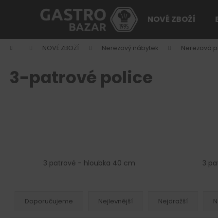
K
Přejít
na
o
NOVÉ ZBOŽÍ
obsah
Zpět
Zpět
š
do
do
í
Domů
NOVÉ ZBOŽÍ
Nerezový nábytek
Nerezová p
k
obchodu
obchodu
3-patrové police
3 patrové - hloubka 40 cm
3 pa
Ř
a
Doporučujeme
Nejlevnější
Nejdražší
N
z