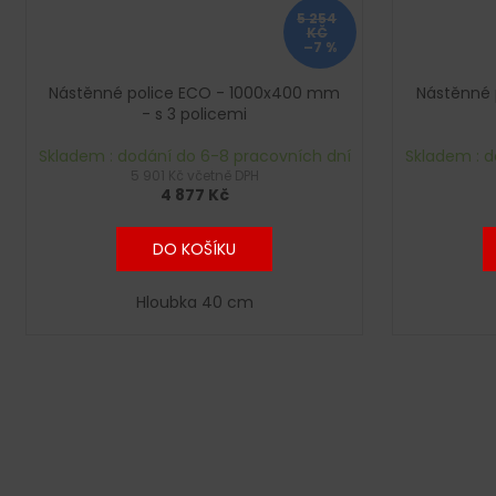
5 254
KČ
–7 %
Nástěnné police ECO - 1000x400 mm
Nástěnné 
- s 3 policemi
Skladem : dodání do 6-8 pracovních dní
Skladem : d
5 901 Kč včetně DPH
4 877 Kč
DO KOŠÍKU
Hloubka 40 cm