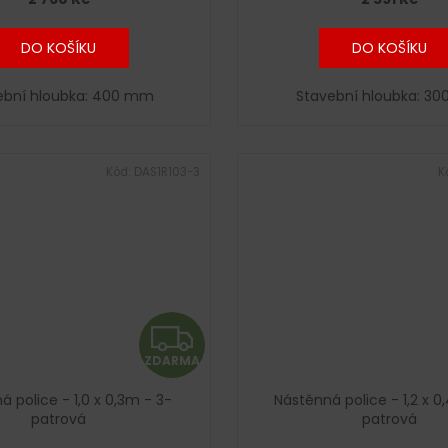
M
A
DO KOŠÍKU
DO KOŠÍKU
ební hloubka: 400 mm
Stavební hloubka: 3
Kód:
DAS1R103-3
K
Z
ZDARMA
D
á police - 1,0 x 0,3m - 3-
Nástěnná police - 1,2 x 0
A
patrová
patrová