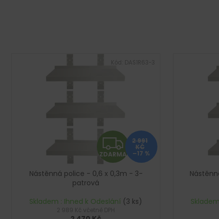
e
n
í
p
V
r
ý
Kód:
DAS1R63-3
o
p
d
i
u
s
k
p
t
r
ů
Z
o
2 991
KČ
d
–17 %
ZDARMA
D
u
Nástěnná police - 0,6 x 0,3m - 3-
Nástěnná
k
A
patrová
t
R
Skladem : Ihned k Odeslání
(3 ks)
Skladem
ů
2 989 Kč včetně DPH
2 470 Kč