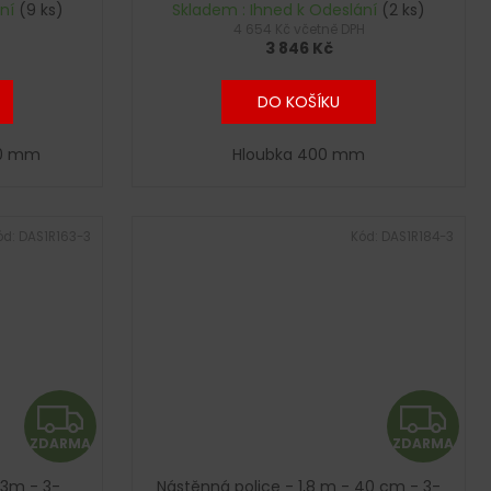
R
R
ání
(9 ks)
Skladem : Ihned k Odeslání
(2 ks)
4 654 Kč včetně DPH
3 846 Kč
M
M
A
A
DO KOŠÍKU
00 mm
Hloubka 400 mm
ód:
DAS1R163-3
Kód:
DAS1R184-3
Z
Z
ZDARMA
ZDARMA
D
D
,3m - 3-
Nástěnná police - 1,8 m - 40 cm - 3-