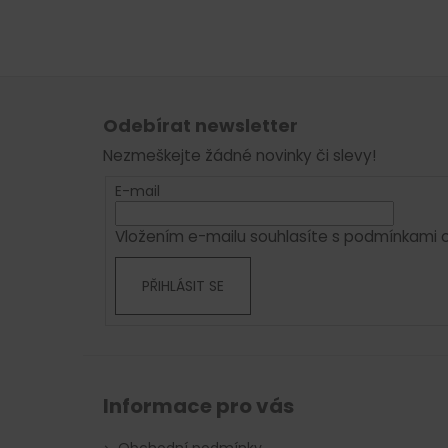
Z
á
Odebírat newsletter
p
Nezmeškejte žádné novinky či slevy!
a
t
E-mail
í
Vložením e-mailu souhlasíte s
podmínkami o
PŘIHLÁSIT SE
Informace pro vás