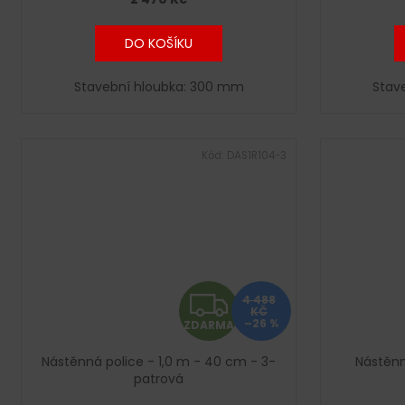
M
A
DO KOŠÍKU
Stavební hloubka: 300 mm
Stav
Kód:
DAS1R104-3
Z
4 488
KČ
–26 %
ZDARMA
D
Nástěnná police - 1,0 m - 40 cm - 3-
Nástěnn
A
patrová