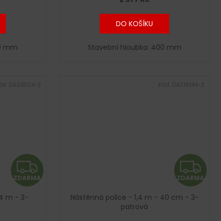
M
M
A
A
DO KOŠÍKU
00 mm
Stavební hloubka: 400 mm
ód:
DAS1R124-3
Kód:
DAS1R144-3
Z
Z
ZDARMA
ZDARMA
D
D
,4 m - 3-
Nástěnná police - 1,4 m - 40 cm - 3-
A
A
patrová