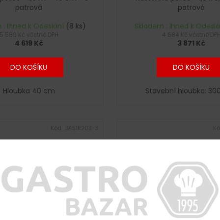
A
patrová
patrová
R
 : Ihned k Odeslání
(8 ks)
Skladem : Ihned k Odesl
5 589 Kč včetně DPH
4 684 Kč včetně DP
4 619 Kč
3 871 Kč
M
A
DO KOŠÍKU
DO KOŠÍKU
Hloubka 40 cm
Stavební hloubka: 3
Kód:
DAS1R203-3
Kó
Z