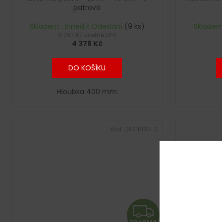
A
patrová
R
Skladem : Ihned k Odeslání
(9 ks)
Skladem
5 297 Kč včetně DPH
4 378 Kč
M
A
DO KOŠÍKU
Hloubka 400 mm
Kód:
DAS1R183-3
Z