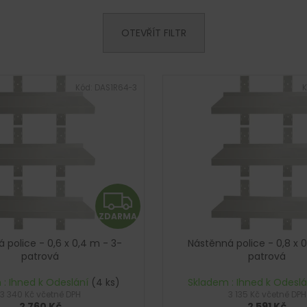
OTEVŘÍT FILTR
Kód:
DAS1R64-3
K
Z
ZDARMA
D
 police - 0,6 x 0,4 m - 3-
Nástěnná police - 0,8 x 
A
patrová
patrová
R
 : Ihned k Odeslání
(4 ks)
Skladem : Ihned k Odesl
3 340 Kč včetně DPH
3 135 Kč včetně DPH
2 760 Kč
2 591 Kč