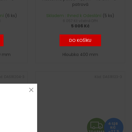
A
A
patrová
R
R
ání
(6 ks)
Skladem : Ihned k Odeslání
(5 ks)
H
6 057 Kč včetně DPH
5 006 Kč
M
M
A
A
DO KOŠÍKU
00 mm
Hloubka 400 mm
d:
DAS1R204-3
Kód:
DAS1R123-3
Z
Z
4 128
KČ
–27 %
ZDARMA