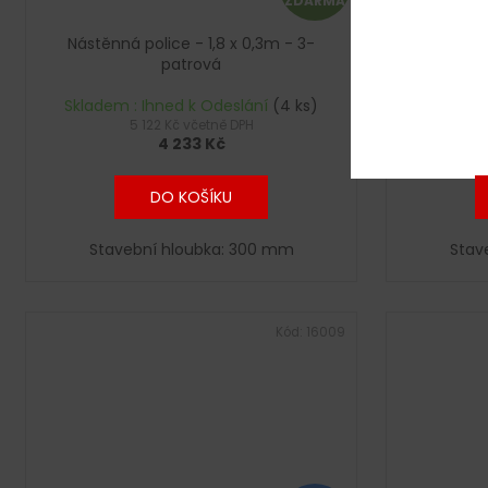
ZDARMA
D
Nástěnná police - 1,8 x 0,3m - 3-
Nástěnná
A
patrová
R
Skladem : Ihned k Odeslání
(4 ks)
Skladem
5 122 Kč včetně DPH
4 233 Kč
M
A
DO KOŠÍKU
Stavební hloubka: 300 mm
Stav
Kód:
16009