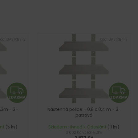
ód:
DAS1R83-3
Kód:
DAS1R84-3
Z
Z
ZDARMA
ZDARMA
D
D
0,3m - 3-
Nástěnná police - 0,8 x 0,4 m - 3-
A
A
patrová
R
R
ání
(5 ks)
Skladem : Ihned k Odeslání
(11 ks)
3 602 Kč včetně DPH
2 977 Kč