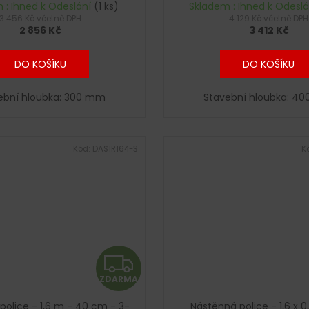
R
 : Ihned k Odeslání
(1 ks)
Skladem : Ihned k Odesl
3 456 Kč včetně DPH
4 129 Kč včetně DPH
2 856 Kč
3 412 Kč
M
A
DO KOŠÍKU
DO KOŠÍKU
ební hloubka: 300 mm
Stavební hloubka: 4
Kód:
DAS1R164-3
K
Z
ZDARMA
D
police - 1,6 m - 40 cm - 3-
Nástěnná police - 1,6 x 0