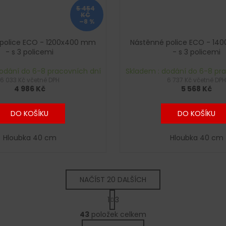
5 454
KČ
–8 %
police ECO - 1200x400 mm
Nástěnné police ECO - 1
- s 3 policemi
- s 3 policemi
odání do 6-8 pracovních dní
Skladem : dodání do 6-8 pr
6 033 Kč včetně DPH
6 737 Kč včetně DPH
4 986 Kč
5 568 Kč
DO KOŠÍKU
DO KOŠÍKU
Hloubka 40 cm
Hloubka 40 cm
NAČÍST 20 DALŠÍCH
S
1
3
t
O
r
43
položek celkem
v
á