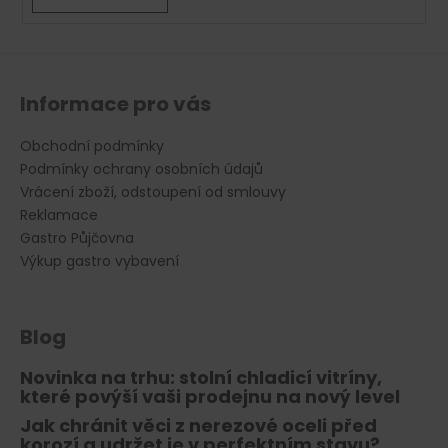
v
ý
p
i
s
Informace pro vás
u
Obchodní podmínky
Podmínky ochrany osobních údajů
Vrácení zboží, odstoupení od smlouvy
Reklamace
Gastro Půjčovna
Výkup gastro vybavení
Blog
Novinka na trhu: stolní chladicí vitríny,
které povýší vaši prodejnu na nový level
Jak chránit věci z nerezové oceli před
korozí a udržet je v perfektním stavu?