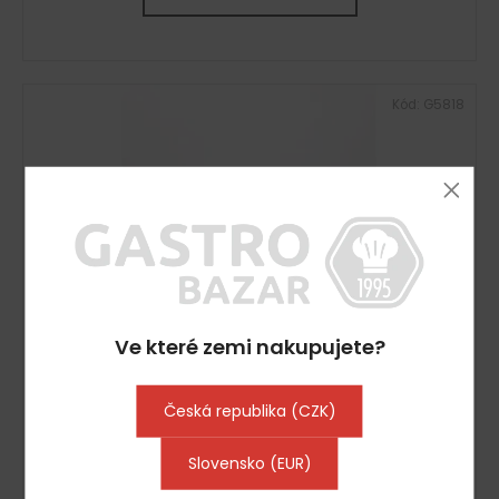
Kód:
G5818
Ve které zemi nakupujete?
Česká republika (CZK)
Profesionální kávovar La Spaziale - 2x páka
Slovensko (EUR)
Vyprodáno
48 399 Kč včetně DPH