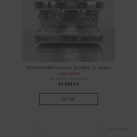
s
d
a
p
u
j
r
k
í
o
t
t
d
ů
?
u
k
t
ů
Profesionální kávovar 2x páka, 2x tryska
HLEDAT
Vyprodáno
48 399 Kč včetně DPH
39 999 Kč
D
DETAIL
o
p
o
r
Kód:
G5986
u