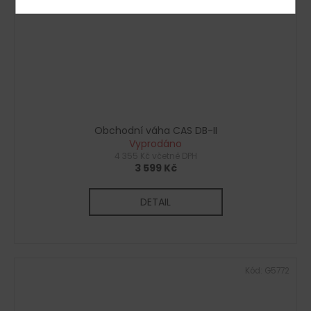
Obchodní váha CAS DB-II
Vyprodáno
4 355 Kč včetně DPH
3 599 Kč
DETAIL
Kód:
G5772