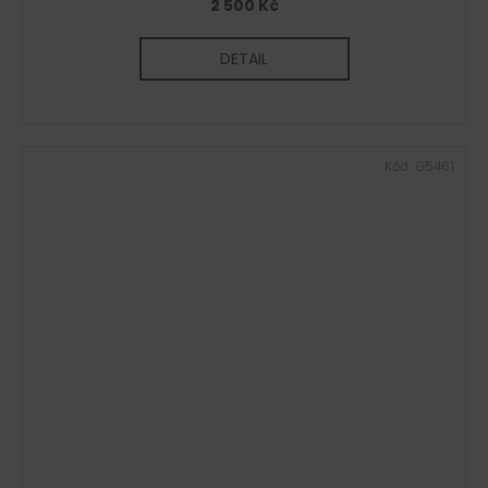
2 500 Kč
DETAIL
Kód:
G5461