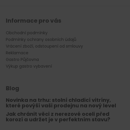
p
i
s
Informace pro vás
u
Obchodní podmínky
Podmínky ochrany osobních údajů
Vrácení zboží, odstoupení od smlouvy
Reklamace
Gastro Půjčovna
Výkup gastro vybavení
Blog
Novinka na trhu: stolní chladicí vitríny,
které povýší vaši prodejnu na nový level
Jak chránit věci z nerezové oceli před
korozí a udržet je v perfektním stavu?