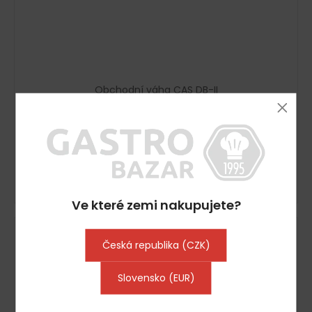
Obchodní váha CAS DB-II
Vyprodáno
4 355 Kč včetně DPH
3 599 Kč
DETAIL
Ve které zemi nakupujete?
Kód:
G5769
Česká republika (CZK)
Slovensko (EUR)