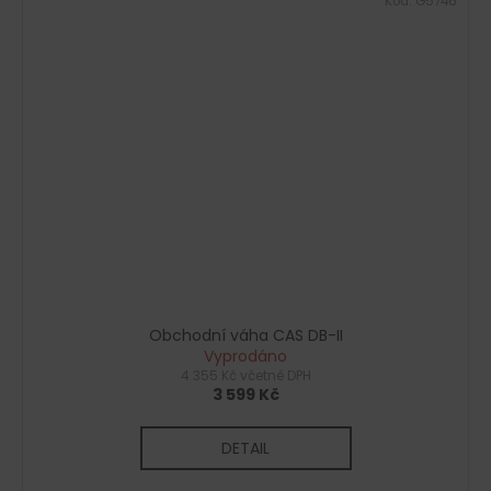
Kód:
G5746
Obchodní váha CAS DB-II
Vyprodáno
4 355 Kč včetně DPH
3 599 Kč
DETAIL