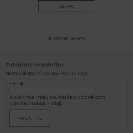
DETAIL
11
položek celkem
O
v
Z
l
á
á
Odebírat newsletter
d
p
a
Nezmeškejte žádné novinky či slevy!
a
c
t
E-mail
í
í
p
Vložením e-mailu souhlasíte s
podmínkami
r
ochrany osobních údajů
v
k
PŘIHLÁSIT SE
y
v
ý