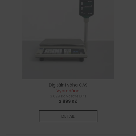
č
u
j
e
m
e
Digitální váha CAS
Vyprodáno
3 629 Kč včetně DPH
2 999 Kč
DETAIL