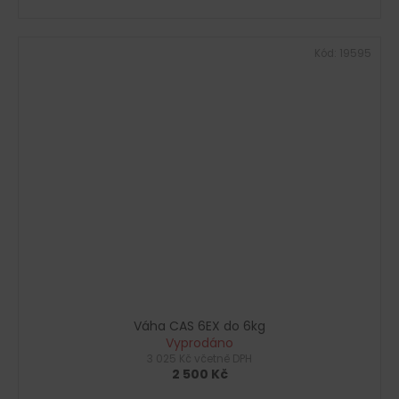
Kód:
19595
Váha CAS 6EX do 6kg
Vyprodáno
3 025 Kč včetně DPH
2 500 Kč