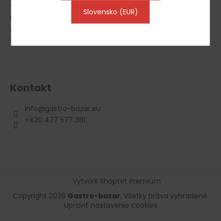
Vrácení zboží, odstoupení od smlouvy
Slovensko (EUR)
Reklamace
Gastro Půjčovna
Výkup gastro vybavení
Kontakt
info
@
gastro-bazar.eu
+420 477 577 381
Vytvoril Shoptet Premium
Copyright 2026
Gastro-bazar
. Všetky práva vyhradené.
Upraviť nastavenie cookies