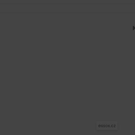
p
i
s
u
essox.cz