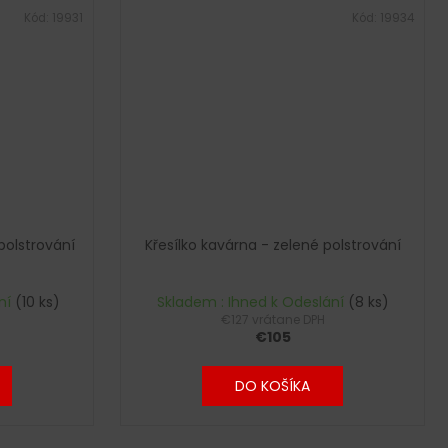
Kód:
19931
Kód:
19934
polstrování
Křesílko kavárna - zelené polstrování
ní
(10 ks)
Skladem : Ihned k Odeslání
(8 ks)
€127 vrátane DPH
€105
DO KOŠÍKA