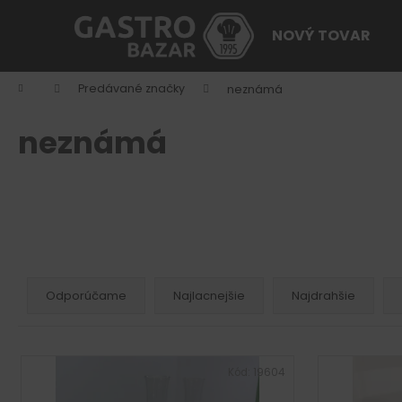
K
Prejsť
na
o
NOVÝ TOVAR
obsah
Späť
Späť
š
do
do
í
Domov
Predávané značky
neznámá
k
obchodu
obchodu
neznámá
R
a
Odporúčame
Najlacnejšie
Najdrahšie
d
e
V
n
ý
Kód:
19604
i
p