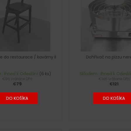
le do restaurace / kavárny II
Dohřívač na pizzu ne
 : Ihned k Odeslání
(6 ks)
Skladem : Ihned k Odesl
€96 vrátane DPH
€146 vrátane DPH
€79
€121
DO KOŠÍKA
DO KOŠÍKA