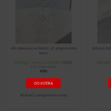
e
i
p
s
r
p
o
r
d
o
u
d
k
u
t
40x sklenice na Sherry vč. přepravního
Barová žid
k
boxu
o
t
v
Skladem : Ihned k Odeslání
(2 ks)
Skladem
o
€97 vrátane DPH
v
€80
DO KOŠÍKA
40 kusů v přepravním boxu