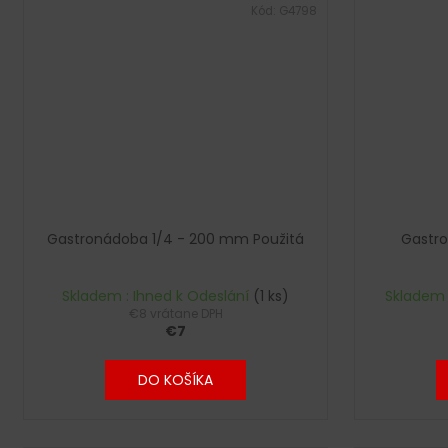
Kód:
G4798
Gastronádoba 1/4 - 200 mm Použitá
Gastr
Skladem : Ihned k Odeslání
(1 ks)
Skladem 
€8 vrátane DPH
€7
DO KOŠÍKA