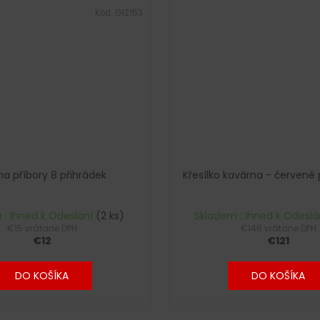
Kód:
G12153
na příbory 8 přihrádek
Křesílko kavárna - červené 
 : Ihned k Odeslání
(2 ks)
Skladem : Ihned k Odeslá
€15 vrátane DPH
€146 vrátane DPH
€12
€121
DO KOŠÍKA
DO KOŠÍKA