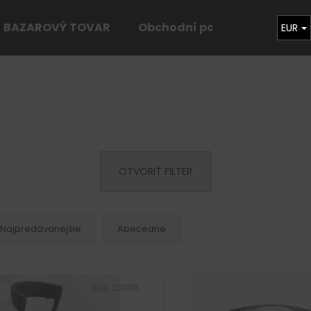
BAZAROVÝ TOVAR
Obchodní podmínky
Kon
EUR
Čo potrebujete nájsť?
HĽADAŤ
OTVORIŤ FILTER
Odporúčame
Najpredávanejšie
Abecedne
Kód:
20006