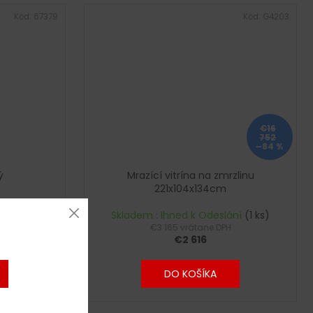
Kód:
67379
Kód:
G4203
€16
752
–84 %
ý
Mrazící vitrína na zmrzlinu
221x104x134cm
ání
(4 ks)
Skladem : Ihned k Odeslání
(1 ks)
€3 165 vrátane DPH
€2 616
DO KOŠÍKA