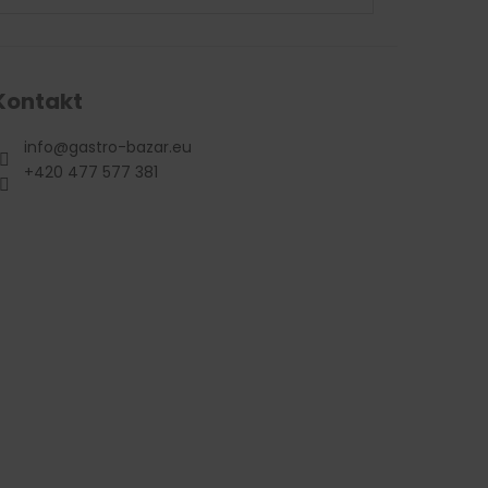
Kontakt
info
@
gastro-bazar.eu
+420 477 577 381