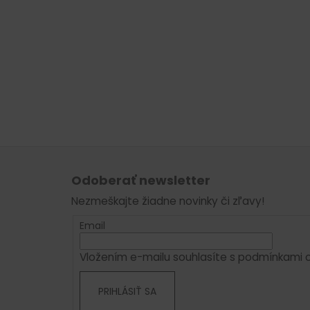
Z
á
Odoberať newsletter
p
Nezmeškajte žiadne novinky či zľavy!
ä
t
Email
i
Vložením e-mailu souhlasíte s
podmínkami o
e
PRIHLÁSIŤ SA