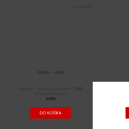
Kód:
50383
Křeslo - ušák
Skladem : Ihned k Odeslání
(1 ks)
Skladem
€204 vrátane DPH
€169
DO KOŠÍKA