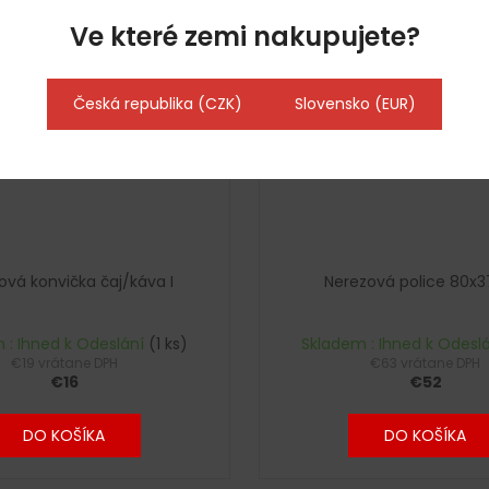
Ve které zemi nakupujete?
Kód:
23111
Česká republika (CZK)
Slovensko (EUR)
ová konvička čaj/káva I
Nerezová police 80x
 : Ihned k Odeslání
(1 ks)
Skladem : Ihned k Odesl
€19 vrátane DPH
€63 vrátane DPH
€16
€52
DO KOŠÍKA
DO KOŠÍKA