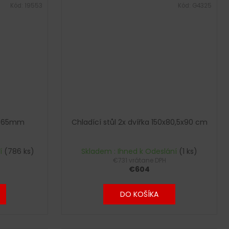
Kód:
19553
Kód:
G4325
- 65mm
Chladící stůl 2x dvířka 150x80,5x90 cm
ní
(786 ks)
Skladem : Ihned k Odeslání
(1 ks)
€731 vrátane DPH
€604
DO KOŠÍKA