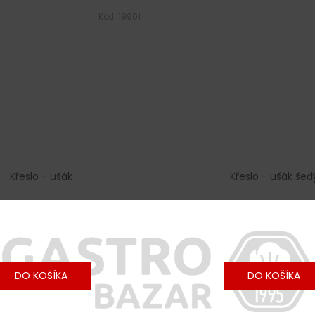
Kód:
19901
Křeslo - ušák
Křeslo - ušák šed
 : Ihned k Odeslání
(3 ks)
Skladem : Ihned k Odesl
€204 vrátane DPH
€175 vrátane DPH
€169
€145
DO KOŠÍKA
DO KOŠÍKA