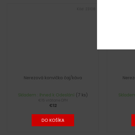
Kód:
23108
Nerezová konvička čaj/káva
Nerez
Skladem : Ihned k Odeslání
(7 ks)
Skladem
€15 vrátane DPH
€12
DO KOŠÍKA