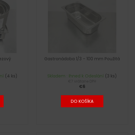
rezový
Gastronádoba 1/3 - 100 mm Použitá
ání
(4 ks)
Skladem : Ihned k Odeslání
(3 ks)
€7 vrátane DPH
€6
DO KOŠÍKA