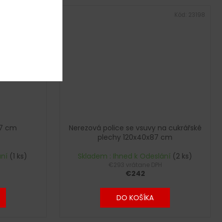
Kód:
23255
Kód:
23198
37 cm
Nerezová police se vsuvy na cukrářské
plechy 120x40x87 cm
ání
(1 ks)
Skladem : Ihned k Odeslání
(2 ks)
€293 vrátane DPH
€242
DO KOŠÍKA