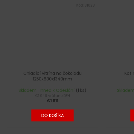
Kód:
31628
Chladící vitrína na čokoládu
Koš 
1250x880x1340mm
Skladem : Ihned k Odeslání
(1 ks)
Skladem
€1 949 vrátane DPH
€1 611
DO KOŠÍKA