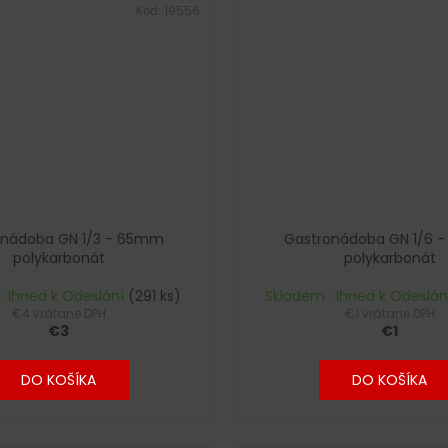
Kód:
19556
onádoba GN 1/3 - 65mm
Gastronádoba GN 1/6 
polykarbonát
polykarbonát
: Ihned k Odeslání
(291 ks)
Skladem : Ihned k Odeslá
€4 vrátane DPH
€1 vrátane DPH
€3
€1
DO KOŠÍKA
DO KOŠÍKA