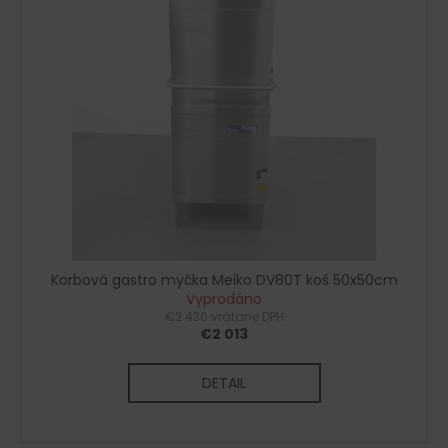
č
a
m
e
Korbová gastro myčka Meiko DV80T koš 50x50cm
Vyprodáno
€2 436 vrátane DPH
€2 013
DETAIL