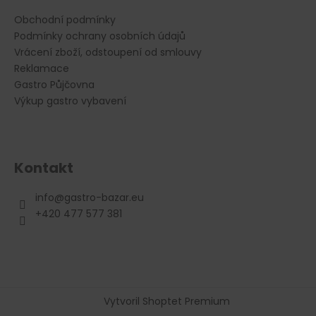
s
u
Obchodní podmínky
Podmínky ochrany osobních údajů
Vrácení zboží, odstoupení od smlouvy
Reklamace
Gastro Půjčovna
Výkup gastro vybavení
Kontakt
info
@
gastro-bazar.eu
+420 477 577 381
Vytvoril Shoptet Premium