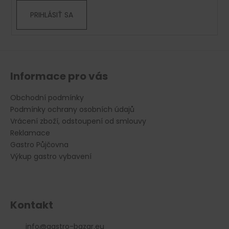
v
PRIHLÁSIŤ SA
k
y
v
ý
p
i
Informace pro vás
s
u
Obchodní podmínky
Podmínky ochrany osobních údajů
Vrácení zboží, odstoupení od smlouvy
Reklamace
Gastro Půjčovna
Výkup gastro vybavení
Kontakt
info
@
gastro-bazar.eu