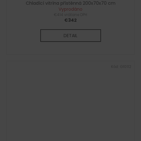
Chladící vitrína přístěnná 200x70x70 cm
Vyprodáno
€414 vrátane DPH
€342
DETAIL
Kód:
G10112