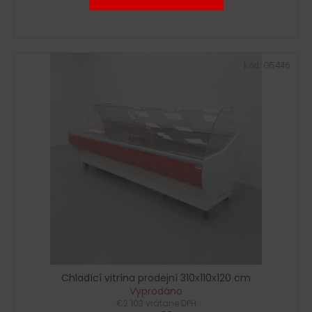
Kód:
G5446
Chladící vitrína prodejní 310x110x120 cm
Vyprodáno
€2 103 vrátane DPH