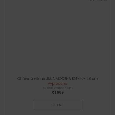
Kód:
G5039
Ohřevná vitrína JUKA MODENA 134x110x128 cm
Vyprodáno
€1 898 vrátane DPH
€1 569
DETAIL