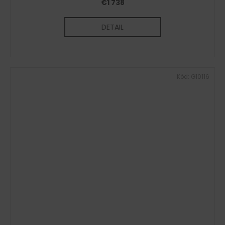
€1 738
DETAIL
Kód:
G10116