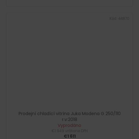
Kód:
44870
Prodejní chladící vitrína Juka Modena G 250/110
r.v:2018
Vyprodáno
€1 949 vrátane DPH
€1 611