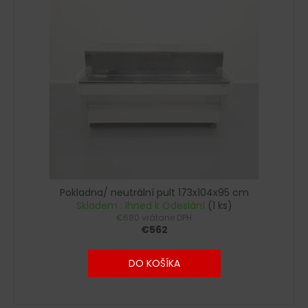
č
a
m
e
Pokladna/ neutrální pult 173x104x95 cm
Skladem : Ihned k Odeslání
(1 ks)
€680 vrátane DPH
€562
DO KOŠÍKA