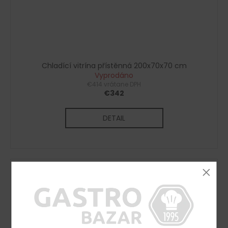
Chladící vitrína přístěnná 200x70x70 cm
Vyprodáno
€414 vrátane DPH
€342
DETAIL
Kód:
G10111