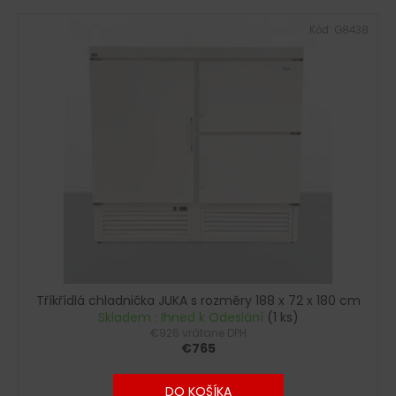
Kód:
G8438
Tříkřídlá chladnička JUKA s rozměry 188 x 72 x 180 cm
Skladem : Ihned k Odeslání
(1 ks)
€926 vrátane DPH
€765
DO KOŠÍKA