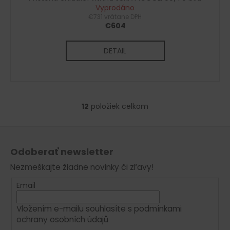
Vyprodáno
€731 vrátane DPH
€604
DETAIL
12
položiek celkom
O
v
Z
l
á
á
Odoberať newsletter
d
p
a
Nezmeškajte žiadne novinky či zľavy!
ä
c
t
Email
i
i
e
Vložením e-mailu souhlasíte s
podmínkami
e
p
ochrany osobních údajů
r