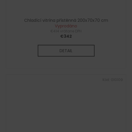
Chladící vitrína přístěnná 200x70x70 cm
Vyprodáno
€414 vrátane DPH
€342
DETAIL
Kód:
G10109