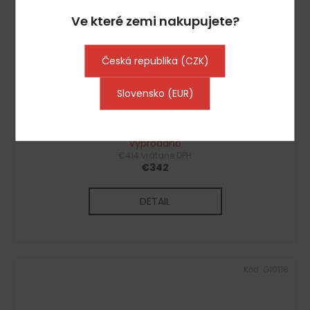
Ve které zemi nakupujete?
Česká republika (CZK)
Slovensko (EUR)
Chladící vitrína přístěnná 200x70x70 cm
Vyprodáno
€414 vrátane DPH
€342
DETAIL
Kód:
G10118