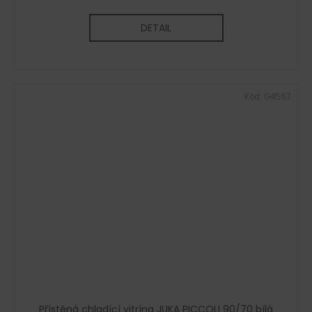
DETAIL
Kód:
G4567
Přístěná chladící vitrína JUKA PICCOLI 90/70 bílá