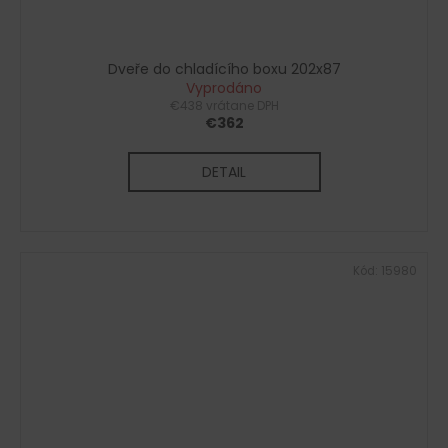
Dveře do chladícího boxu 202x87
Vyprodáno
€438 vrátane DPH
€362
DETAIL
Kód:
15980