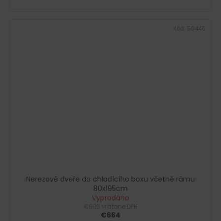
Kód:
50446
Nerezové dveře do chladícího boxu včetně rámu
80x195cm
Vyprodáno
€803 vrátane DPH
€664