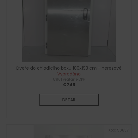
s
o
á
p
d
j
r
u
s
o
k
ť
d
t
?
u
o
k
v
t
o
Dveře do chladícího boxu 100x193 cm - nerezové
HĽADAŤ
v
Vyprodáno
€901 vrátane DPH
€745
O
DETAIL
d
p
o
r
Kód:
50837
ú