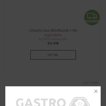
Z
ZADARMO
A
Chladící box 165x116x235 t-80
D
Vyprodáno
€2 923 vrátane DPH
A
€2 416
R
DETAIL
M
O
Kód:
50447