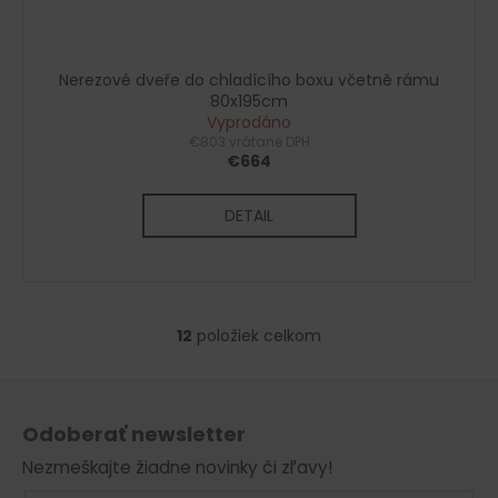
Nerezové dveře do chladícího boxu včetně rámu
80x195cm
Vyprodáno
€803 vrátane DPH
€664
DETAIL
12
položiek celkom
O
v
Z
l
á
á
Odoberať newsletter
d
p
a
Nezmeškajte žiadne novinky či zľavy!
ä
c