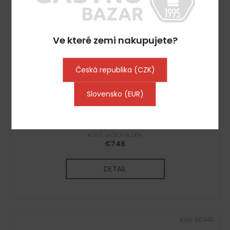
Ve které zemi nakupujete?
Česká republika (CZK)
Slovensko (EUR)
Nerezové dveře do chladícího boxu včetně rámu
100x195cm
Vyprodáno
€901 vrátane DPH
€745
DETAIL
Kód:
50445