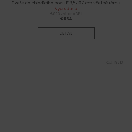
Dveře do chladícího boxu 198,5x107 cm včetně rámu
Vyprodáno
€803 vrátane DPH
€664
DETAIL
Kód:
19313