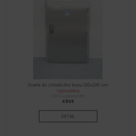
č
a
m
e
Dveře do chladícího boxu 120x200 cm
Vyprodáno
€974 vrátane DPH
€805
DETAIL