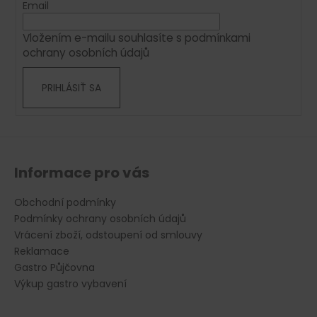
t
Email
i
i
e
Vložením e-mailu souhlasíte s
podmínkami
e
p
ochrany osobních údajů
r
v
PRIHLÁSIŤ SA
k
y
v
ý
p
i
Informace pro vás
s
u
Obchodní podmínky
Podmínky ochrany osobních údajů
Vrácení zboží, odstoupení od smlouvy
Reklamace
Gastro Půjčovna
Výkup gastro vybavení