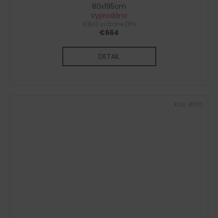
80x195cm
Vyprodáno
€803 vrátane DPH
€664
DETAIL
Kód:
45110