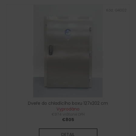
Kód:
G4002
Dveře do chladícího boxu 127x202 cm
Vyprodáno
€974 vrátane DPH
€805
DETAIL