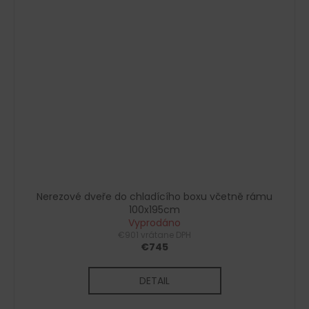
Nerezové dveře do chladícího boxu včetně rámu
100x195cm
Vyprodáno
€901 vrátane DPH
€745
DETAIL