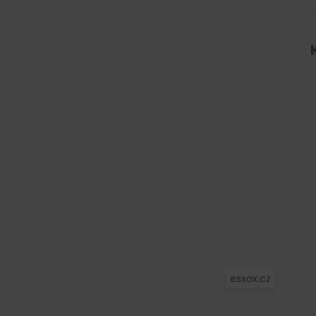
i
s
u
essox.cz