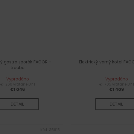
cký gastro sporák FAGOR +
Elektrický varný kotel FAGO
trouba
Vyprodáno
Vyprodáno
€1 266 vrátane DPH
€1 705 vrátane DPH
€1 046
€1 409
DETAIL
DETAIL
Kód:
G5615