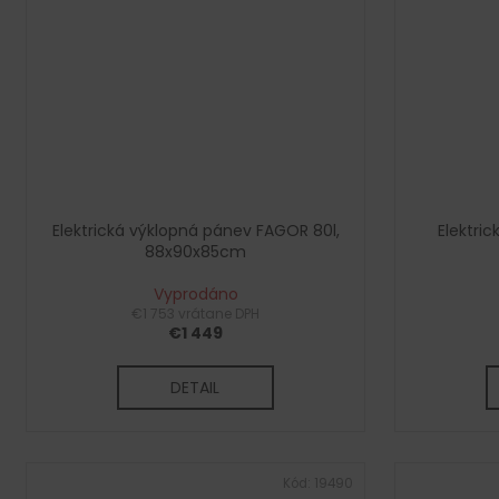
Elektrická výklopná pánev FAGOR 80l,
Elektri
88x90x85cm
Vyprodáno
€1 753 vrátane DPH
€1 449
DETAIL
Kód:
19490