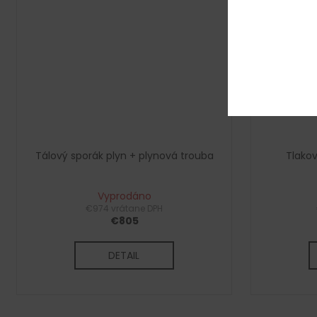
Tálový sporák plyn + plynová trouba
Tlakov
Vyprodáno
€974 vrátane DPH
€805
DETAIL