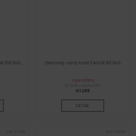
R 100 litrů
Elektrický varný kotel FAGOR 80 litrů
Vyprodáno
€1 558 vrátane DPH
€1 288
DETAIL
Kód:
32246
Kód:
G11159