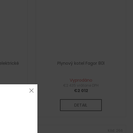
lektrické
Plynový kotel Fagor 80l
Vyprodáno
€2 435 vrátane DPH
€2 012
DETAIL
Kód:
G7207
Kód:
266