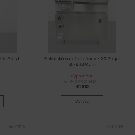
0x GN 1/1
Elektrická smažící pánev - 80l Fagor
85x90x84cm
Vyprodáno
H
€1 948 vrátane DPH
€1 610
DETAIL
Kód:
G5118
Kód:
G11161