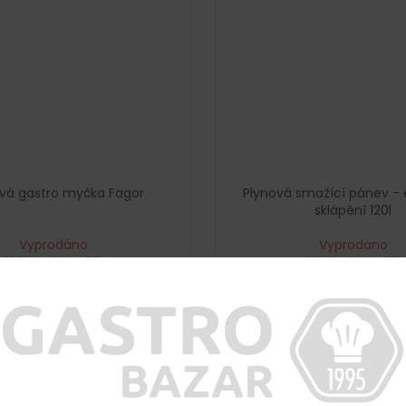
vá gastro myčka Fagor
Plynová smažící pánev - e
sklápění 120l
Vyprodáno
Vyprodáno
€1 704 vrátane DPH
€3 411 vrátane DPH
€1 408
€2 819
DETAIL
DETAIL
Kód:
G5259