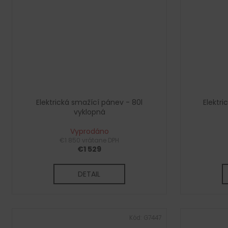
Elektrická smažící pánev - 80l
Elektr
vyklopná
Vyprodáno
€1 850 vrátane DPH
€1 529
DETAIL
Kód:
G7447