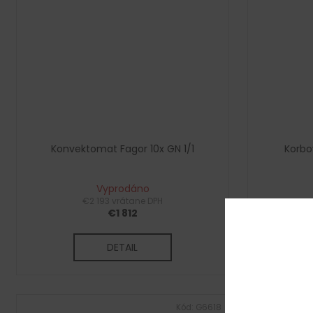
Konvektomat Fagor 10x GN 1/1
Korbo
Vyprodáno
€2 193 vrátane DPH
€1 812
DETAIL
Kód:
G6618