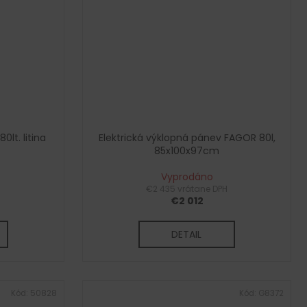
0lt. litina
Elektrická výklopná pánev FAGOR 80l,
85x100x97cm
Vyprodáno
€2 435 vrátane DPH
€2 012
DETAIL
Kód:
50828
Kód:
G8372