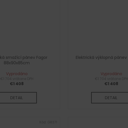
ická smažící pánev Fagor
Elektrická výklopná pánev 8
88x90x85cm
Vyprodáno
Vyprodáno
€1 704 vrátane DPH
€1 704 vrátane DPH
€1 408
€1 408
DETAIL
DETAIL
Kód:
G8371