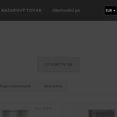
BAZAROVÝ TOVAR
Obchodní podmínky
Kon
EUR
Čo potrebujete nájsť?
HĽADAŤ
OTVORIŤ FILTER
Odporúčame
Najpredávanejšie
Abecedne
Kód:
G7409