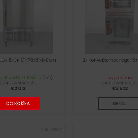
GOR 5xGN 1/1, 78x81x140cm
2x Konvektomat Fagor 6+1
 : Ihned k Odeslání
(1 ks)
Vyprodáno
€2 435 vrátane DPH
€4 383 vrátane DP
€2 012
€3 622
DO KOŠÍKA
DETAIL
Kód:
G7087