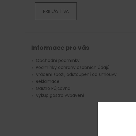
PRIHLÁSIŤ SA
Informace pro vás
Obchodní podmínky
Podmínky ochrany osobních údajů
Vrácení zboží, odstoupení od smlouvy
Reklamace
Gastro Půjčovna
Výkup gastro vybavení