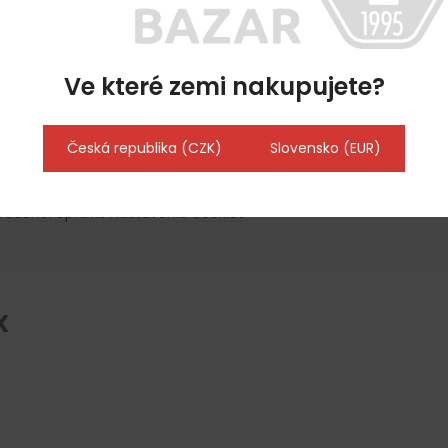
essox.cz
Ve které zemi nakupujete?
Česká republika (CZK)
Slovensko (EUR)
hradené.
Upraviť nastavenie cookies
X