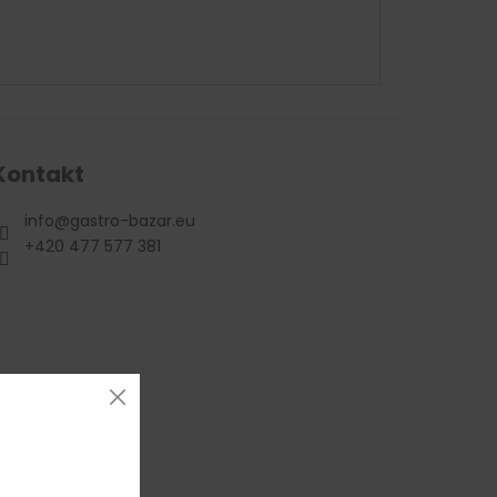
Kontakt
info
@
gastro-bazar.eu
+420 477 577 381