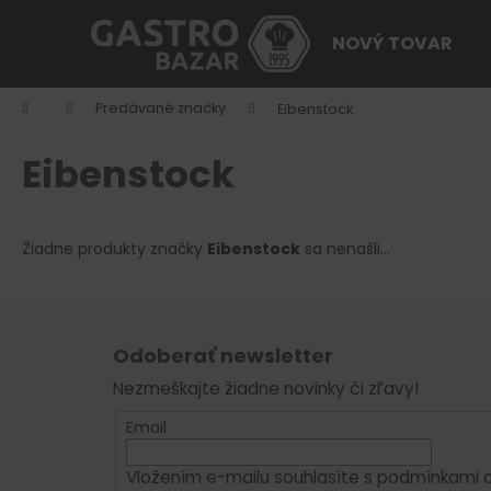
K
Prejsť
na
o
NOVÝ TOVAR
obsah
Späť
Späť
š
do
do
í
Domov
Predávané značky
Eibenstock
k
obchodu
obchodu
Eibenstock
Žiadne produkty značky
Eibenstock
sa nenašli...
Z
á
Odoberať newsletter
p
Nezmeškajte žiadne novinky či zľavy!
ä
t
Email
i
Vložením e-mailu souhlasíte s
podmínkami o
e