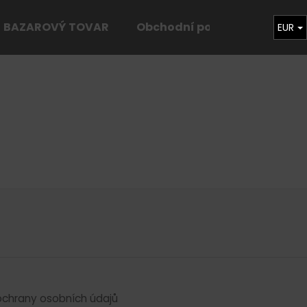
BAZAROVÝ TOVAR
Obchodní podmínky
Kon
EUR
Čo potrebujete nájsť?
HĽADAŤ
Odporúčame
chrany osobních údajů