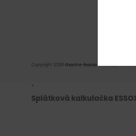
Copyright 2026
Gastro-bazar
. Všetky práva vy
×
Splátková kalkulačka ESSO