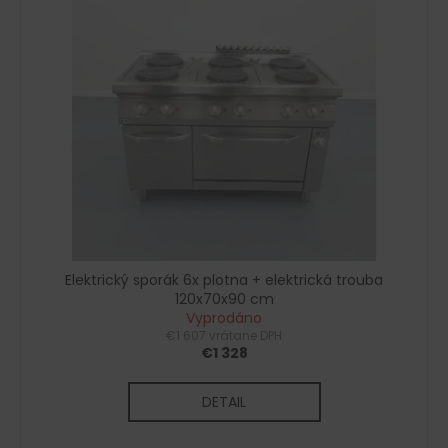
č
a
m
e
Elektrický sporák 6x plotna + elektrická trouba
120x70x90 cm
Vyprodáno
€1 607 vrátane DPH
€1 328
DETAIL