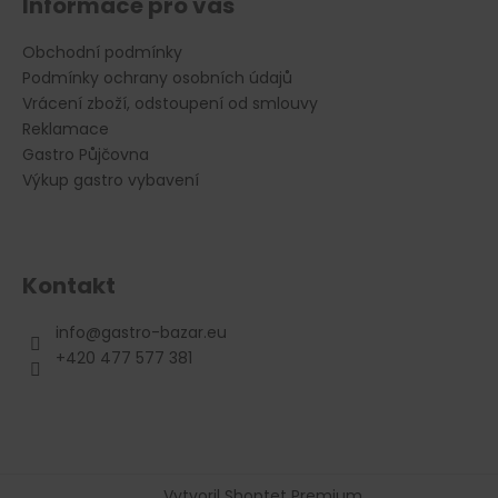
Informace pro vás
s
u
Obchodní podmínky
Podmínky ochrany osobních údajů
Vrácení zboží, odstoupení od smlouvy
Reklamace
Gastro Půjčovna
Výkup gastro vybavení
Kontakt
info
@
gastro-bazar.eu
+420 477 577 381
Vytvoril Shoptet Premium