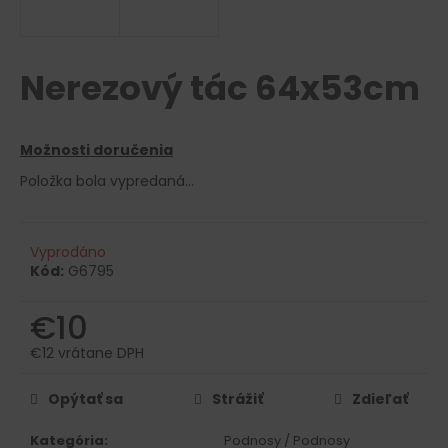
á
j
s
Nerezový tác 64x53cm
ť
?
Možnosti doručenia
Položka bola vypredaná…
HĽADAŤ
Vyprodáno
Kód:
G6795
€10
O
d
€12 vrátane DPH
p
Jednotková
o
cena:
Opýtať sa
Strážiť
Zdieľať
r
ú
Kategória
:
Podnosy / Podnosy