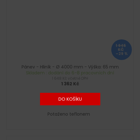
1 945
KČ
–29 %
Pánev - Hliník - Ø 4000 mm - Výška: 65 mm
Skladem : dodání do 6-8 pracovních dní
1 648 Kč včetně DPH
1 362 Kč
DO KOŠÍKU
Potaženo teflonem