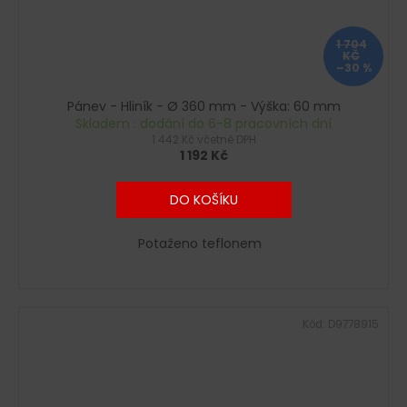
1 704
KČ
–30 %
Pánev - Hliník - Ø 360 mm - Výška: 60 mm
Skladem : dodání do 6-8 pracovních dní
1 442 Kč včetně DPH
1 192 Kč
DO KOŠÍKU
Potaženo teflonem
Kód:
D9778915