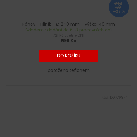
842
KČ
–29 %
Pánev - Hliník - Ø 240 mm - Výška: 46 mm
Skladem : dodání do 6-8 pracovních dní
721 Kč včetně DPH
596 Kč
DO KOŠÍKU
potaženo teflonem
Kód:
D9779874