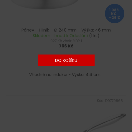
č
u
u
1 083
k
j
KČ
–29 %
e
t
m
ů
Pánev - Hliník - Ø 240 mm - Výška: 46 mm
e
Skladem : Ihned k Odeslání
(1 ks)
927 Kč včetně DPH
766 Kč
DO KOŠÍKU
Vhodné na indukci - Výška: 4,6 cm
Kód:
D9779868