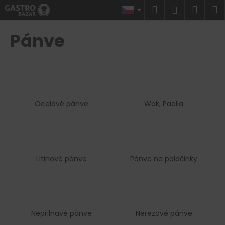
K
Přejít
Hledat
Náku
M
Přihlášen
na
o
obsah
Zpět
Zpět
košík
š
Pánve
í
C
k
o
p
o
Ocelové pánve
Wok, Paella
t
ř
e
b
u
Litinové pánve
Pánve na palačinky
j
e
t
e
Nepřilnavé pánve
Nerezové pánve
n