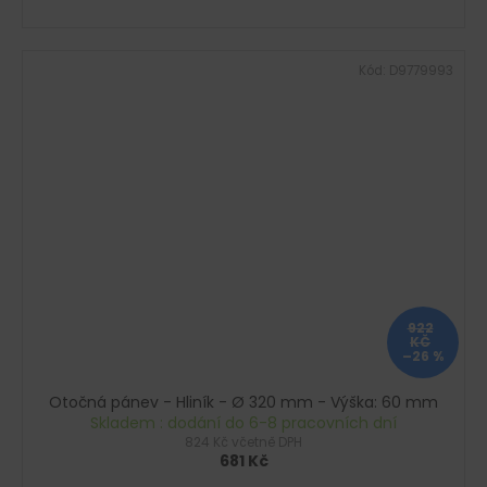
Kód:
D9779993
922
KČ
–26 %
Otočná pánev - Hliník - Ø 320 mm - Výška: 60 mm
Skladem : dodání do 6-8 pracovních dní
824 Kč včetně DPH
681 Kč