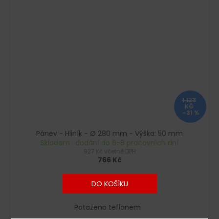
1 123
KČ
–31 %
Pánev - Hliník - Ø 280 mm - Výška: 50 mm
Skladem : dodání do 6-8 pracovních dní
927 Kč včetně DPH
766 Kč
DO KOŠÍKU
Potaženo teflonem