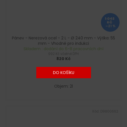
1 043
KČ
–21 %
Pánev - Nerezová ocel - 2 L - Ø 240 mm - Výška: 55
mm - Vhodné pro indukci
Skladem : dodání do 6-8 pracovních dní
992 Kč včetně DPH
820 Kč
DO KOŠÍKU
Objem: 2l
Kód:
D9800662