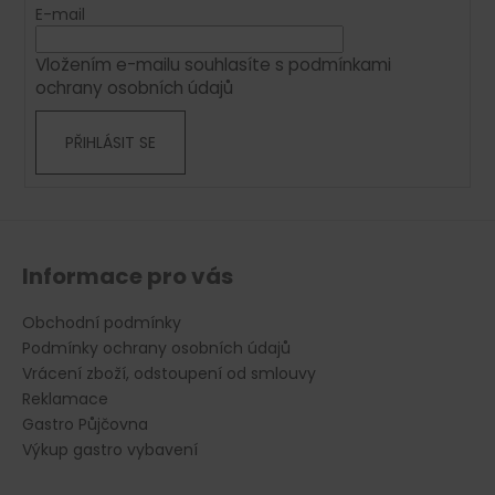
r
t
E-mail
v
í
k
Vložením e-mailu souhlasíte s
podmínkami
y
ochrany osobních údajů
v
ý
PŘIHLÁSIT SE
p
i
s
u
Informace pro vás
Obchodní podmínky
Podmínky ochrany osobních údajů
Vrácení zboží, odstoupení od smlouvy
Reklamace
Gastro Půjčovna
Výkup gastro vybavení