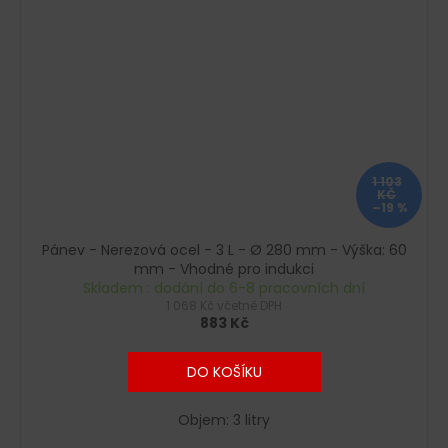
1 103
KČ
–19 %
Pánev - Nerezová ocel - 3 L - Ø 280 mm - Výška: 60
mm - Vhodné pro indukci
Skladem : dodání do 6-8 pracovních dní
1 068 Kč včetně DPH
883 Kč
DO KOŠÍKU
Objem: 3 litry