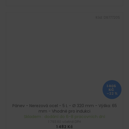
Kód:
D9777205
1 905
KČ
–22 %
Pánev - Nerezová ocel - 5 L - Ø 320 mm - Výška: 65
mm - Vhodné pro indukci
Skladem : dodání do 6-8 pracovních dní
1 793 Kč včetně DPH
1 482 Kč