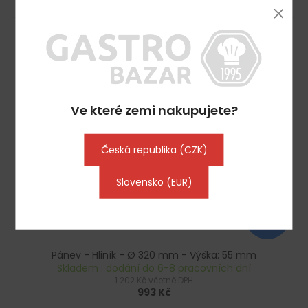
Kód:
D9779892
Ve které zemi nakupujete?
Česká republika (CZK)
Slovensko (EUR)
1 363
KČ
–27 %
Pánev - Hliník - Ø 320 mm - Výška: 55 mm
Skladem : dodání do 6-8 pracovních dní
1 202 Kč včetně DPH
993 Kč