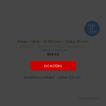
1 283
KČ
–29 %
Pánev - Hliník - Ø 280 mm - Výška: 50 mm
Skladem : dodání do 6-8 pracovních dní
1 099 Kč včetně DPH
908 Kč
DO KOŠÍKU
Vhodné na indukci - Výška: 5,0 cm
Kód:
D9778912