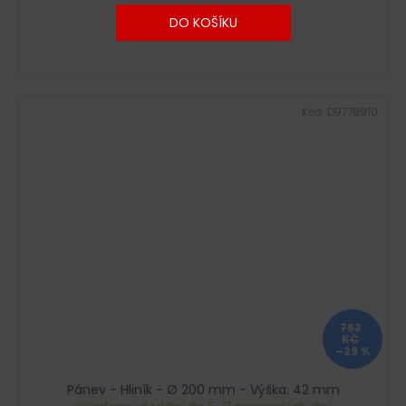
DO KOŠÍKU
Kód:
D9778910
762
KČ
–29 %
Pánev - Hliník - Ø 200 mm - Výška: 42 mm