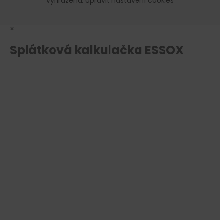
vyhrazena.
Upravit nastavení cookies
×
Splátková kalkulačka ESSOX