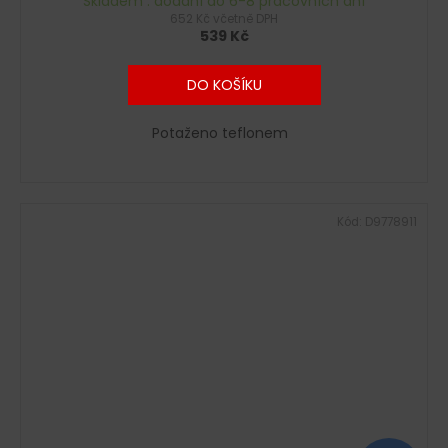
Skladem : dodání do 6-8 pracovních dní
652 Kč včetně DPH
539 Kč
DO KOŠÍKU
Potaženo teflonem
Kód:
D9778911