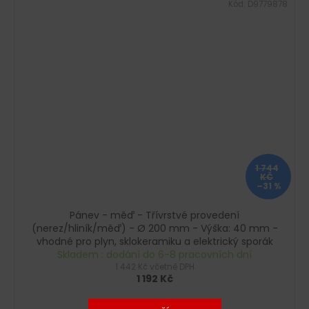
Kód:
D9779878
1 744
KČ
–31 %
Pánev - měď - Třívrstvé provedení
(nerez/hliník/měď) - Ø 200 mm - Výška: 40 mm -
vhodné pro plyn, sklokeramiku a elektrický sporák
Skladem : dodání do 6-8 pracovních dní
1 442 Kč včetně DPH
1 192 Kč