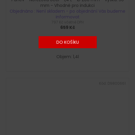
mm - Vhodné pro indukci
Objednáno : Není skladem - po objednání Vás budeme
informovat
797 Kč včetně DPH
659 Kč
DO KOŠÍKU
Objem: 1,4l
Kód:
D9800661