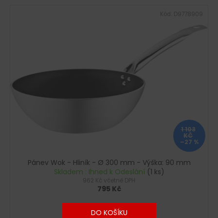
Kód:
D9778909
1 103
KČ
–27 %
Pánev Wok - Hliník - Ø 300 mm - Výška: 90 mm
Skladem : Ihned k Odeslání
(1 ks)
962 Kč včetně DPH
795 Kč
DO KOŠÍKU