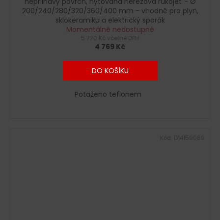
nepřilnavý povrch, nýtovaná nerezová rukojeť - Ø
200/240/280/320/360/400 mm - vhodné pro plyn,
sklokeramiku a elektrický sporák
Momentálně nedostupné
5 770 Kč včetně DPH
4 769 Kč
DO KOŠÍKU
Potaženo teflonem
Kód:
D14159089