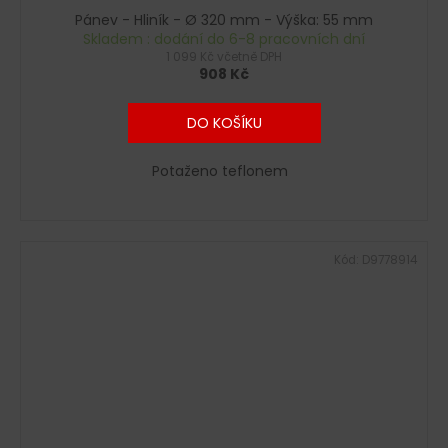
Pánev - Hliník - Ø 320 mm - Výška: 55 mm
Skladem : dodání do 6-8 pracovních dní
1 099 Kč včetně DPH
908 Kč
DO KOŠÍKU
Potaženo teflonem
Kód:
D9778914