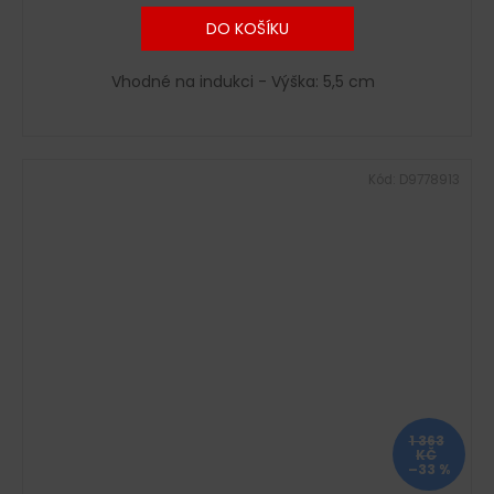
DO KOŠÍKU
Vhodné na indukci - Výška: 5,5 cm
Kód:
D9778913
1 363
KČ
–33 %