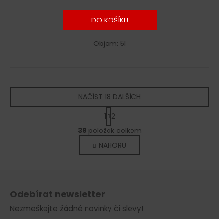
DO KOŠÍKU
Objem: 5l
NAČÍST 18 DALŠÍCH
S
1
2
t
O
r
38
položek celkem
v
á
NAHORU
l
n
k
á
o
d
Z
v
a
á
á
c
Odebírat newsletter
n
p
í
í
Nezmeškejte žádné novinky či slevy!
p
a