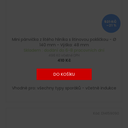
521 KČ
–21 %
Mini pánvička z litého hliníka s litinovou pokličkou - Ø
140 mm - Výška: 48 mm
Skladem : dodání do 6-8 pracovních dní
496 Kč včetně DPH
410 Kč
DO KOŠÍKU
Vhodné pro: všechny typy sporáků - včetně indukce
Kód:
D14159090