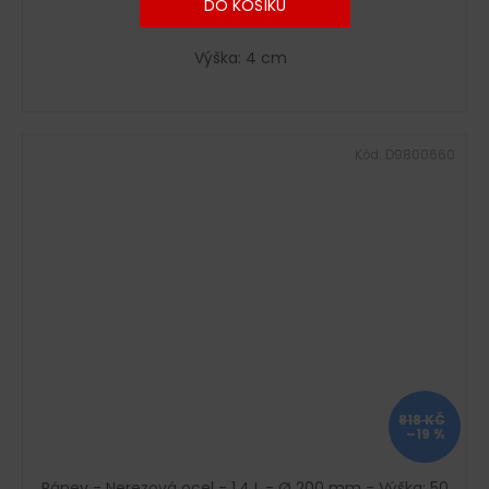
DO KOŠÍKU
Výška: 4 cm
Kód:
D9800660
818 KČ
–19 %
Pánev - Nerezová ocel - 1,4 L - Ø 200 mm - Výška: 50