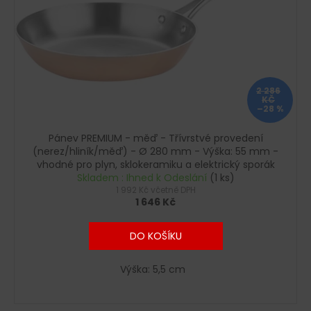
2 286
KČ
–28 %
Pánev PREMIUM - měď - Třívrstvé provedení
(nerez/hliník/měď) - Ø 280 mm - Výška: 55 mm -
vhodné pro plyn, sklokeramiku a elektrický sporák
Skladem : Ihned k Odeslání
(1 ks)
1 992 Kč včetně DPH
1 646 Kč
DO KOŠÍKU
Výška: 5,5 cm