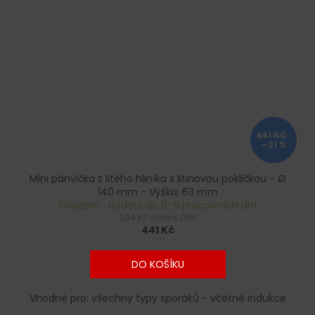
561 KČ
–21 %
Mini pánvička z litého hliníka s litinovou pokličkou - Ø
140 mm - Výška: 63 mm
Skladem : dodání do 6-8 pracovních dní
534 Kč včetně DPH
441 Kč
DO KOŠÍKU
Vhodné pro: všechny typy sporáků - včetně indukce