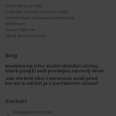
Obchodní podmínky
Podmínky ochrany osobních údajů
Vrácení zboží, odstoupení od smlouvy
Reklamace
Gastro Půjčovna
Výkup gastro vybavení
Blog
Novinka na trhu: stolní chladicí vitríny,
které povýší vaši prodejnu na nový level
Jak chránit věci z nerezové oceli před
korozí a udržet je v perfektním stavu?
Kontakt
info
@
gastro-bazar.eu