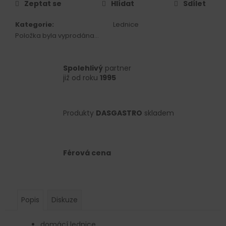
č
Zeptat se
Hlídat
Sdílet
u
j
Kategorie
:
Lednice
e
Položka byla vyprodána…
m
e
Spolehlivý
partner
již od roku
1995
Produkty
DASGASTRO
skladem
Férová cena
Popis
Diskuze
domácí lednice